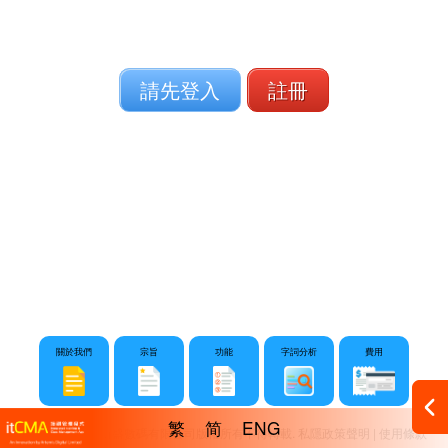
請先登入
註冊
關於我們
宗旨
功能
字詞分析
費用
繁
简
ENG
©2013 - 2026 衍盛數碼有限公司版權所有不得轉載.
私隱政策聲明 | 使用條款